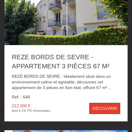
REZE BORDS DE SEVRE -
APPARTEMENT 3 PIÈCES 67 M²
REZE BORDS DE SEVRE - Idéalement situé dans un
environnement calme et agréable, découvrez cet
appartement de 3 pièces en bon état, offrant 67 m²
habitables, au 1er étage d'une résidence récente et bien
Ref. : 646
entretenue datant des années 2000. Il se compose d'une
entrée avec placard, d'une belle pièce de vie lumineuse
212 200 €
DÉCOUVRIR
ouvrant sur une cuisine aménagée et équipée, complétée
dont 6.1% TTC d'honoraires
par une buanderie attenante. L'espace nuit comprend
deux chambres, une salle de bains ainsi que des wc
indépendants. Vous apprécierez particulièrement ses