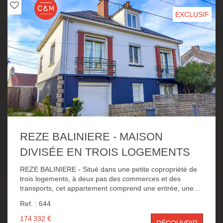
nombreux atouts : une agréable vie de quartier avec
commerces et services à proximité, un accès direct aux
EXCLUSIF
bords de Sèvre depuis la résidence, un balcon exposé
Sud-Ouest, idéal pour profiter des fins de journée, ainsi
qu'une cave et un garage.
REZE BALINIERE - MAISON
DIVISÉE EN TROIS LOGEMENTS
REZE BALINIERE - Situé dans une petite copropriété de
trois logements, à deux pas des commerces et des
transports, cet appartement comprend une entrée, une
lumineuse pièce de vie avec cuisine aménagée et
Ref. : 644
équipée, deux chambres, une salle de bains et un wc
indépendant. Ensemble bien agencé disposant d'un local
174 332 €