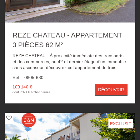
REZE CHATEAU - APPARTEMENT
3 PIÈCES 62 M²
REZE CHATEAU - À proximité immédiate des transports
et des commerces, au 4? et dernier étage d'un immeuble
sans ascenseur, découvrez cet appartement de trois
pièces d'environ 62 m² habitables. Il se compose d'une
Ref. : 0805-630
entrée, d'un séjour lumineux exposé plein sud, d'une
cuisine aménagée et équipée, d'un cellier, ainsi que d'un
109 140 €
DÉCOUVRIR
dégagement desservant deux chambres, une salle d'eau
dont 7% TTC d'honoraires
et des wc séparés. Ce bien dispose également d'une
cave en sous-sol et d'un parking collectif.
EXCLUSIF