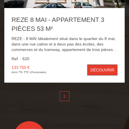
REZE 8 MAI - APPARTEMENT 3
PIÈCES 53 M²
REZE - 8 MAI Idéalement situé dans le quartier du 8 mai,
dans une rue calme et à deux pas des écoles, des
commerces et du tramway, appartement de trois pièces
d'une superficie d'environ 54 m² habitables en rdc
Ref. : 620
comprenant une entrée avec placard, un salon prolongé
par une cuisine équipée, deux chambres, une salle d'eau
133 750 €
DÉCOUVRIR
avec buanderie attenante et un wc indépendant. Une
dont 7% TTC d'honoraires
cave complète cet ensemble lumineux et en bon état
disponible de suite.
1