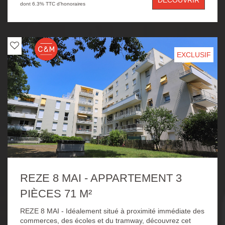
DÉCOUVRIR
à vélos, d'un emplacement de stationnement et d'un
dont 6.3% TTC d'honoraires
jardinet privatif.
EXCLUSIF
REZE 8 MAI - APPARTEMENT 3
PIÈCES 71 M²
REZE 8 MAI - Idéalement situé à proximité immédiate des
commerces, des écoles et du tramway, découvrez cet