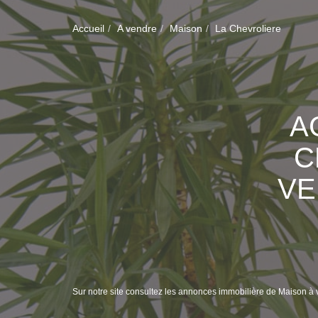
Accueil
A vendre
Maison
La Chevroliere
A
C
VE
Sur notre site consultez les annonces immobilière de Maison 