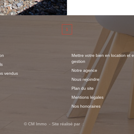
vous profiterez d'un 
agréable vue dégagée
maison récente, fonct
1
on
Mettre votre bien en location et 
gestion
ls
Notre agence
ns vendus
Nous rejoindre
Plan du site
Mentions légales
Nos honoraires
© CM Immo - Site réalisé par :