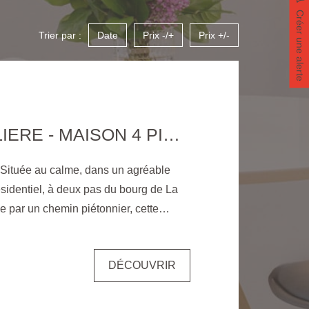
Créer une alerte
Trier par :
Date
Prix -/+
Prix +/-
LA CHEVROLIERE - MAISON 4 PIÈCES 103 M²
tuée au calme, dans un agréable
ésidentiel, à deux pas du bourg de La
e par un chemin piétonnier, cette
non mitoyenne, construite en 2020,
 ses prestations de qualité. Elle offre
DÉCOUVRIR
de vie avec cuisine équipée donnant
, trois chambres, deux salles d'eau, un
e ainsi qu'un garage. À l'extérieur,