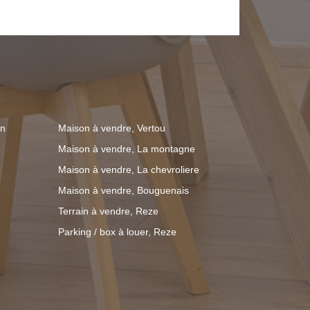
jardin paysagé avec piscine et d'une
 sur des espaces naturels. Une
ionnelle, sans aucun travaux à prévoir.
en
Maison à vendre, Vertou
Maison à vendre, La montagne
Maison à vendre, La chevroliere
Maison à vendre, Bouguenais
Terrain à vendre, Reze
Parking / box à louer, Reze