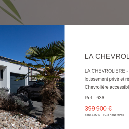
LA CHEVROLIERE - Si
lotissement privé et r
Chevrolière accessibl
maison de plain-pied 
Ref. : 636
saura vous séduire par
399 900 €
une lumineuse pièce 
dont 3.07% TTC d'honoraires
sur une belle terrasse
wc séparé, une lingeri