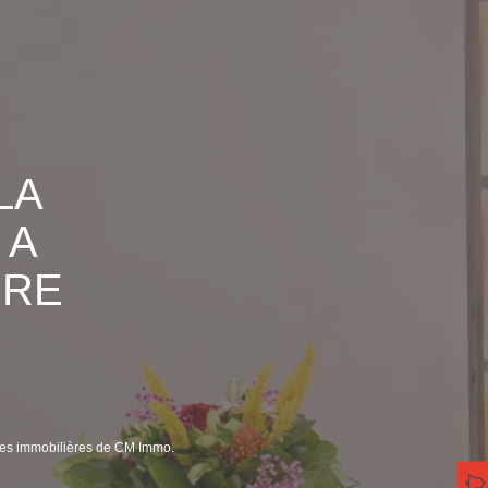
LA
 A
ERE
nces immobilières de CM Immo.