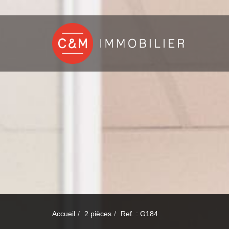
Accueil
2 pièces
Ref. : G184